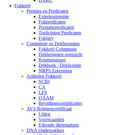
DARC
Fokkerij
Premies en Predicaten
Exterieurpremie
Fokpredicaten
Prestatiepredicaten
Toelichting Predicaten
Fokjury
Commissie en Dekhengsten
Fokkerij Commissie
Dekhengsten overzicht
Keuringseisen
Dekboek / Deklicentie
NRPS Erkenning
Artikelen Fokkerij
SCID
CA
LFS
OAAM
Bevallingscomplicaties
AVS Röntgencertificaat
Uitleg
Voorwaarden
Erkende dierenartsen
DNA Onderzoeken