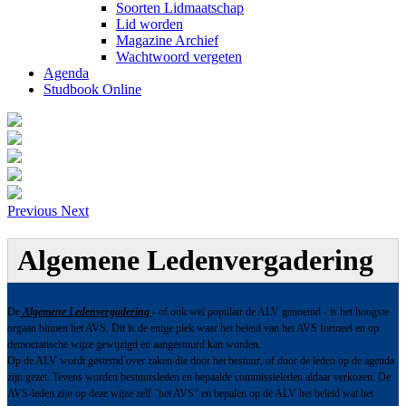
Soorten Lidmaatschap
Lid worden
Magazine Archief
Wachtwoord vergeten
Agenda
Studbook Online
Previous
Next
Algemene Ledenvergadering
De
Algemene Ledenvergadering
- of ook wel populair de ALV genoemd - is het hoogste
orgaan binnen het AVS. Dit is de enige plek waar het beleid van het AVS formeel en op
democratische wijze gewijzigd en aangestuurd kan worden.
Op de ALV wordt gestemd over zaken die door het bestuur, of door de leden op de agenda
zijn gezet. Tevens worden bestuursleden en bepaalde commissieleden aldaar verkozen. De
AVS-leden zijn op deze wijze zelf "het AVS" en bepalen op de ALV het beleid wat het