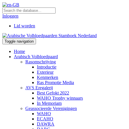
Inloggen
Lid worden
Toggle navigation
Home
Arabisch Volbloedpaard
Rasomschrijving
Introductie
Exterieur
Kenmerken
Ras Promotie Media
AVS Eregalerij
Best Gefokt 2022
WAHO Trophy winnaars
In Memoriam
Geassocieerde Verenigingen
WAHO
ECAHO
DAWRA