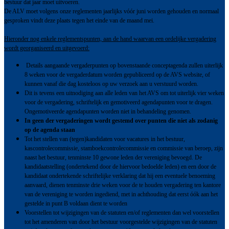
bestuur dat jaar moet uitvoeren.
De ALV moet volgens onze reglementen jaarlijks vóór juni worden gehouden en normaal
gesproken vindt deze plaats tegen het einde van de maand mei.
Hieronder nog enkele reglementspunten, aan de hand waarvan een ordelijke vergadering
wordt georganiseerd en uitgevoerd:
Details aangaande vergaderpunten op bovenstaande conceptagenda zullen uiterlijk
8 weken voor de vergaderdatum worden gepubliceerd op de AVS website, of
kunnen vanaf die dag kosteloos op uw verzoek aan u verstuurd worden.
Dit is tevens een uitnodiging aan alle leden van het AVS om tot uiterlijk vier weken
voor de vergadering, schriftelijk en gemotiveerd agendapunten voor te dragen.
Ongemotiveerde agendapunten worden niet in behandeling genomen.
In geen der vergaderingen wordt gestemd over punten die niet als zodanig
op de agenda staan
Tot het stellen van (tegen)kandidaten voor vacatures in het bestuur,
kascontrolecommissie, stamboekcontrolecommissie en commissie van beroep, zijn
naast het bestuur, tenminste 10 gewone leden der vereniging bevoegd. De
kandidaatstelling (ondertekend door de hiervoor bedoelde leden) en een door de
kandidaat ondertekende schriftelijke verklaring dat hij een eventuele benoeming
aanvaard, dienen tenminste drie weken voor de te houden vergadering ten kantore
van de vereniging te worden ingediend, met in achthouding dat eerst óók aan het
gestelde in punt B voldaan dient te worden
Voorstellen tot wijzigingen van de statuten en/of reglementen dan wel voorstellen
tot het amenderen van door het bestuur voorgestelde wijzigingen van de statuten