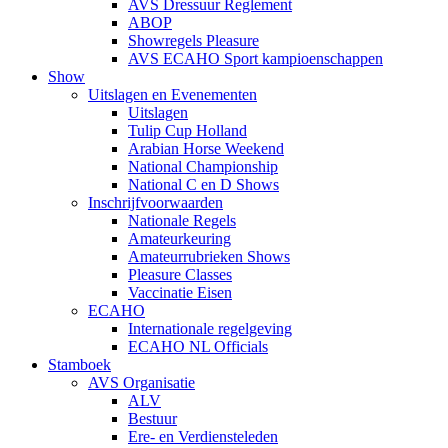
AVS Dressuur Reglement
ABOP
Showregels Pleasure
AVS ECAHO Sport kampioenschappen
Show
Uitslagen en Evenementen
Uitslagen
Tulip Cup Holland
Arabian Horse Weekend
National Championship
National C en D Shows
Inschrijfvoorwaarden
Nationale Regels
Amateurkeuring
Amateurrubrieken Shows
Pleasure Classes
Vaccinatie Eisen
ECAHO
Internationale regelgeving
ECAHO NL Officials
Stamboek
AVS Organisatie
ALV
Bestuur
Ere- en Verdiensteleden