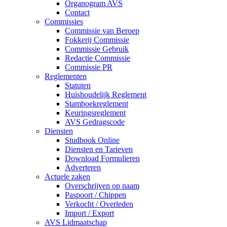
Organogram AVS
Contact
Commissies
Commissie van Beroep
Fokkerij Commissie
Commissie Gebruik
Redactie Commissie
Commissie PR
Reglementen
Statuten
Huishoudelijk Reglement
Stamboekreglement
Keuringsreglement
AVS Gedragscode
Diensten
Studbook Online
Diensten en Tarieven
Download Formulieren
Adverteren
Actuele zaken
Overschrijven op naam
Paspoort / Chippen
Verkocht / Overleden
Import / Export
AVS Lidmaatschap