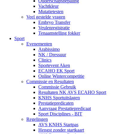
Ouderschapsbepaling
Vachtkleur
Mutatietesten
Veel gestelde vragen
Embryo Transfer
Veulenregistratie
Tenaamstelling fokker
Sport
Evenementen
Arabissimo
NK / Dressuur
Clinics
Sportevent Aken
ECAHO EK Sport
Online Wintercompetitie
Commissie en Resultaten
Commissie Gebruik
Resultaten NK AVS ECAHO Sport
KNHS Sportuitslagen
Prestatiepredicaten
Aanvraag Prestatiepredicaat
Sport Disciplines - BIT
Regelingen
AVS KNHS Startpas
Hengst zonder startkaart