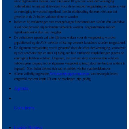
en/of reglementen dienen, door tenminste 10 gewone leden der vereniging
ondertekend, tenminste drieweken voor de te houden vergadering ten kantore, van
de vereniging te worden ingediend, met in achthouding dat eerst óók aan het
gestelde in de 2e bullet voldaan dient te worden
Indien er bij verkiezingen van voorgedragen functionarissen slechts één kandidaat
is zal deze persoon bij acclamatie verkozen worden. Tegenstemmen zonder
tegenkandidaat is dus niet mogelijk.
De definitieve agenda zal uiterlijk twee weken voor de vergadering worden
gepubliceerd op de AVS website of kan op verzoek kosteloos worden toegestuurd.
De algemene vergadering wordt gevormd door de leden der vereniging, voorzover
zij niet geschorst zijn en mits zij tijdig aan hun financiële verplichtingen jegens de
vereniging hebben voldaan. Degenen, die niet aan deze voorwaarden voldoen,
hebben geen toegang tot de algemene vergadering tenzij door het bestuur anders is
bepaald. Niet-leden dienen zich aan te melden via het stamboekkantoor
Alleen volledig ingevulde
AVS machtigingsformulieren
, van bevoegde leden,
vergezeld met een kopie ID van de machtiger, zijn geldig
Agenda
Geen items
Laatste Nieuws