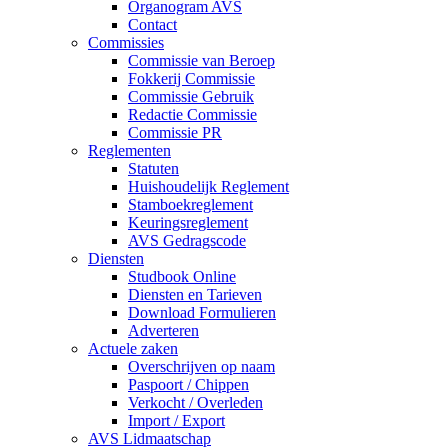
Organogram AVS
Contact
Commissies
Commissie van Beroep
Fokkerij Commissie
Commissie Gebruik
Redactie Commissie
Commissie PR
Reglementen
Statuten
Huishoudelijk Reglement
Stamboekreglement
Keuringsreglement
AVS Gedragscode
Diensten
Studbook Online
Diensten en Tarieven
Download Formulieren
Adverteren
Actuele zaken
Overschrijven op naam
Paspoort / Chippen
Verkocht / Overleden
Import / Export
AVS Lidmaatschap