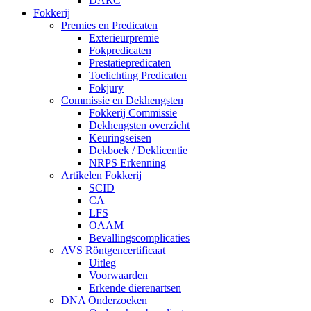
DARC
Fokkerij
Premies en Predicaten
Exterieurpremie
Fokpredicaten
Prestatiepredicaten
Toelichting Predicaten
Fokjury
Commissie en Dekhengsten
Fokkerij Commissie
Dekhengsten overzicht
Keuringseisen
Dekboek / Deklicentie
NRPS Erkenning
Artikelen Fokkerij
SCID
CA
LFS
OAAM
Bevallingscomplicaties
AVS Röntgencertificaat
Uitleg
Voorwaarden
Erkende dierenartsen
DNA Onderzoeken