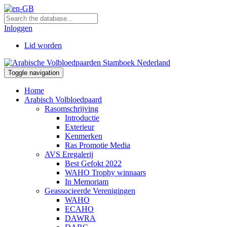
Inloggen
Lid worden
Toggle navigation
Home
Arabisch Volbloedpaard
Rasomschrijving
Introductie
Exterieur
Kenmerken
Ras Promotie Media
AVS Eregalerij
Best Gefokt 2022
WAHO Trophy winnaars
In Memoriam
Geassocieerde Verenigingen
WAHO
ECAHO
DAWRA