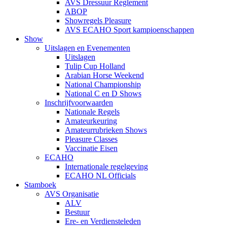
AVS Dressuur Reglement
ABOP
Showregels Pleasure
AVS ECAHO Sport kampioenschappen
Show
Uitslagen en Evenementen
Uitslagen
Tulip Cup Holland
Arabian Horse Weekend
National Championship
National C en D Shows
Inschrijfvoorwaarden
Nationale Regels
Amateurkeuring
Amateurrubrieken Shows
Pleasure Classes
Vaccinatie Eisen
ECAHO
Internationale regelgeving
ECAHO NL Officials
Stamboek
AVS Organisatie
ALV
Bestuur
Ere- en Verdiensteleden