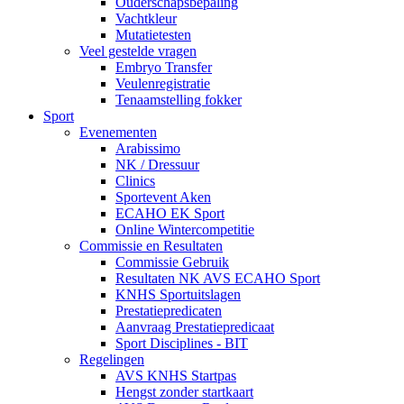
Ouderschapsbepaling
Vachtkleur
Mutatietesten
Veel gestelde vragen
Embryo Transfer
Veulenregistratie
Tenaamstelling fokker
Sport
Evenementen
Arabissimo
NK / Dressuur
Clinics
Sportevent Aken
ECAHO EK Sport
Online Wintercompetitie
Commissie en Resultaten
Commissie Gebruik
Resultaten NK AVS ECAHO Sport
KNHS Sportuitslagen
Prestatiepredicaten
Aanvraag Prestatiepredicaat
Sport Disciplines - BIT
Regelingen
AVS KNHS Startpas
Hengst zonder startkaart