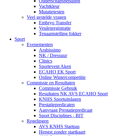
Ouderschapsbepaling
Vachtkleur
Mutatietesten
Veel gestelde vragen
Embryo Transfer
Veulenregistratie
Tenaamstelling fokker
Sport
Evenementen
Arabissimo
NK / Dressuur
Clinics
Sportevent Aken
ECAHO EK Sport
Online Wintercompetitie
Commissie en Resultaten
Commissie Gebruik
Resultaten NK AVS ECAHO Sport
KNHS Sportuitslagen
Prestatiepredicaten
Aanvraag Prestatiepredicaat
Sport Disciplines - BIT
Regelingen
AVS KNHS Startpas
Hengst zonder startkaart