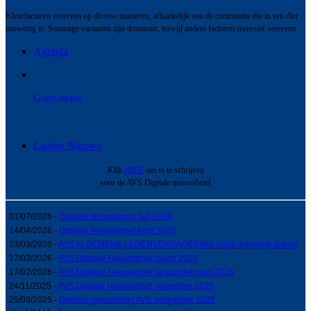
Kleurfactoren vererven op diverse manieren, afhankelijk van de combinatie die in een dier
aanwezig is. Sommige varianten zijn dominant, terwijl andere factoren recessief vererven.
Agenda
Geen items
Laatste Nieuws
Klik
HIER
om in te schrijven
voor de AVS Digitale nieuwsbrief
01/07/2026 -
Digitale Nieuwsbrief Juli 2026
14/04/2026 -
Digitale Nieuwsbrief April 2026
23/03/2026 -
AVS ALGEMENE LEDENVERGADERING 2026 wijziging datum
17/03/2026 -
AVS Digitale Nieuwsbrief maart 2026
17/02/2026 -
AVS Digitale Nieuwsbrief januari/februari 2026
24/11/2025 -
AVS Digitale Nieuwsbrief november 2025
25/09/2025 -
Digitale nieuwsbrief AVS september 2025