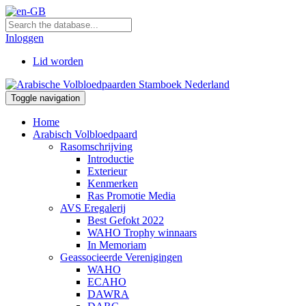
Inloggen
Lid worden
Toggle navigation
Home
Arabisch Volbloedpaard
Rasomschrijving
Introductie
Exterieur
Kenmerken
Ras Promotie Media
AVS Eregalerij
Best Gefokt 2022
WAHO Trophy winnaars
In Memoriam
Geassocieerde Verenigingen
WAHO
ECAHO
DAWRA