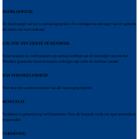
DOORLOOPTIJD
De doorlooptijd van test is normaal gesproken 10 werkdagen na ontvangst van de opdracht,
dit slechts een ruwe indicatie.
LOCATIE VAN ZIEKTE OF KENMERK
Kleurvarianten en vachtvarianten zijn meestal zichtbaar aan de buitenzijde van een dier.
Meerdere genetische factoren kunnen verborgen zijn onder de zichtbare variatie.
RAS AFHANKELIJKHEID
Voor deze test worden monsters van alle rassen geaccepteerd.
RESULTAAT
Vachtkleur is gebaseerd op veel kenmerken. Voor elk kenmerk wordt een apart testresultaat
toegezonden
VERERVING