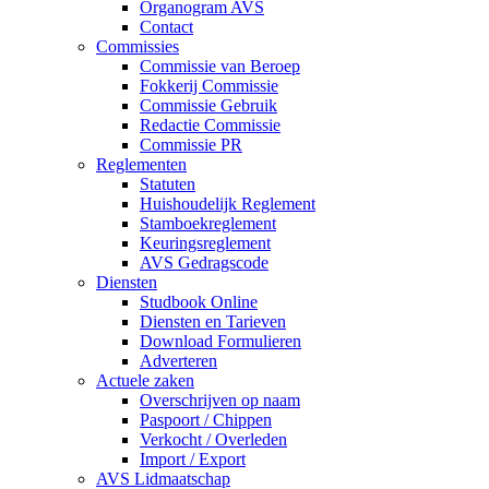
Organogram AVS
Contact
Commissies
Commissie van Beroep
Fokkerij Commissie
Commissie Gebruik
Redactie Commissie
Commissie PR
Reglementen
Statuten
Huishoudelijk Reglement
Stamboekreglement
Keuringsreglement
AVS Gedragscode
Diensten
Studbook Online
Diensten en Tarieven
Download Formulieren
Adverteren
Actuele zaken
Overschrijven op naam
Paspoort / Chippen
Verkocht / Overleden
Import / Export
AVS Lidmaatschap