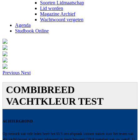
Soorten Lidmaatschap
Lid worden
Magazine Archief
Wachtwoord vergeten
Agenda
Studbook Online
Previous
Next
COMBIBREED
VACHTKLEUR TEST
ACHTERGROND
Op verzoek van vele leden heeft het AVS een afspraak kunnen maken voor het testen van
alle vachtkleuren in één test gebaseerd op reeds bewaard DNA materiaal van uw paard. U