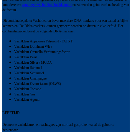
kunt deze test
aanvragen via het Stamboekkantoor
en zal worden geinitieerd na betaling van
de factuur.
Dit combinatiepakket Vachtkleuren bevat meerdere DNA-markers voor een aantal erfelijke
kenmerken. De DNA-markers kunnen getypeerd worden op dieren in elke leeftijd. Het
combinatiepakket bevat de volgende DNA-markers:
Vachtkleur Appaloosa Patroon-1 (PATN1)
Vachtkleur Dominant Wit 3
Vachtkleur Cremello Verdunningsfactor
Vachtkleur Pearl
Vachtkleur Silver / MCOA
Vachtkleur Sabino 1
Vachtkleur Schimmel
Vachtkleur Champagne
Vachtkleur Overo-factor (OLWS)
Vachtkleur Tobiano
Vachtkleur Vos
Vachtkleur Agouti
LEEFTIJD
De meeste vachtkleuren en vachttypes zijn normaal gesproken vanaf de geboorte
herkenbaar.