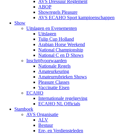
AVS Dressuur Reglement
ABOP
Showregels Pleasure
AVS ECAHO Sport kampioenschappen
Show
Uitslagen en Evenementen
Uitslagen
Tulip Cup Holland
Arabian Horse Weekend
National Championship
National C en D Shows
Inschrijfvoorwaarden
Nationale Regels
Amateurkeuring
Amateurrubrieken Shows
Pleasure Classes
Vaccinatie Eisen
ECAHO
Internationale regelgeving
ECAHO NL Officials
Stamboek
AVS Organisatie
ALV
Bestuur
Ere- en Verdiensteleden