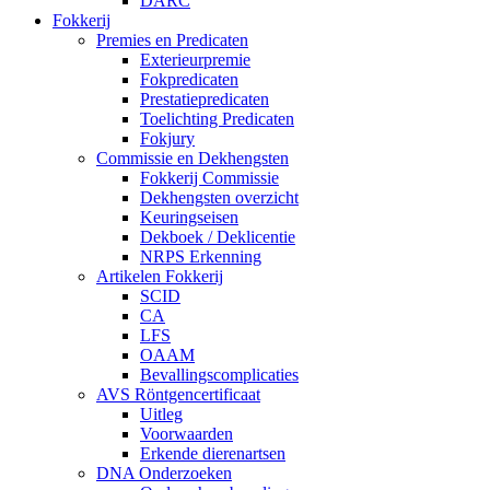
DARC
Fokkerij
Premies en Predicaten
Exterieurpremie
Fokpredicaten
Prestatiepredicaten
Toelichting Predicaten
Fokjury
Commissie en Dekhengsten
Fokkerij Commissie
Dekhengsten overzicht
Keuringseisen
Dekboek / Deklicentie
NRPS Erkenning
Artikelen Fokkerij
SCID
CA
LFS
OAAM
Bevallingscomplicaties
AVS Röntgencertificaat
Uitleg
Voorwaarden
Erkende dierenartsen
DNA Onderzoeken