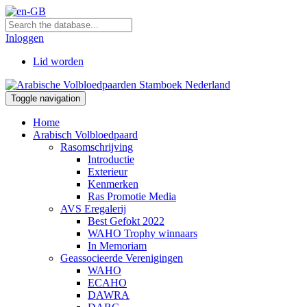
Inloggen
Lid worden
Toggle navigation
Home
Arabisch Volbloedpaard
Rasomschrijving
Introductie
Exterieur
Kenmerken
Ras Promotie Media
AVS Eregalerij
Best Gefokt 2022
WAHO Trophy winnaars
In Memoriam
Geassocieerde Verenigingen
WAHO
ECAHO
DAWRA