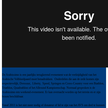
De Arabissimo is een jaarlijks terugkerend evenement wat de veelzijdigheid van het
Arabische Volbloedpaard moet benadrukken. Onderdelen die aan de orde komen zijn
respectievelijk; Dressuur, Liberty, Speed, Springen en Cross-Country voor een Biathlon,
Triathlon, Quadrathlon of het Allround Kampioenschap. Normaal gesproken is de
Arabissimo een weekend-evenement. Er kan overnacht worden op het terrein en er zijn
boxen beschikbaar.
Vanaf 2011 is het niet meer nodig of donateur of lid te zijn van het AVS om deel te kunnen