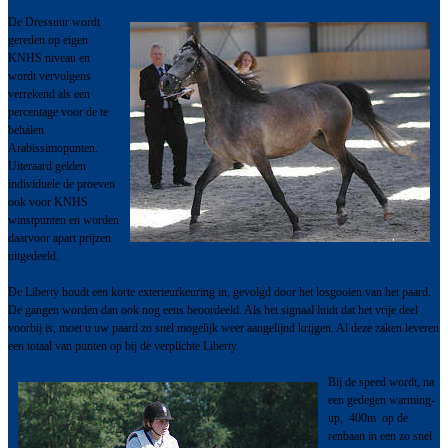
De Dressuur wordt
gereden op eigen
KNHS niveau en
wordt vervolgens
verrekend als een
percentage voor de te
behalen
Arabissimopunten.
Uiteraard gelden
individuele de proeven
ook voor KNHS
winstpunten en worden
daarvoor apart prijzen
uitgedeeld.
De Liberty houdt een korte exterieurkeuring in, gevolgd door het losgooien van het paard.
De gangen worden dan ook nog eens beoordeeld. Als het signaal luidt dat het vrije deel
voorbij is, moet u uw paard zo snel mogelijk weer aangelijnd krijgen. Al deze zaken leveren
een totaal van punten op bij de verplichte Liberty.
Bij de speed wordt, na
een gedegen warming-
up, 400m op de
renbaan in een zo snel