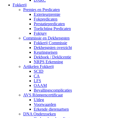
DARC
Fokkerij
Premies en Predicaten
Exterieurpremie
Fokpredicaten
Prestatiepredicaten
Toelichting Predicaten
Fokjury
Commissie en Dekhengsten
Fokkerij Commissie
Dekhengsten overzicht
Keuringseisen
Dekboek / Deklicentie
NRPS Erkenning
Artikelen Fokkerij
SCID
CA
LFS
OAAM
Bevallingscomplicaties
AVS Röntgencertificaat
Uitleg
Voorwaarden
Erkende dierenartsen
DNA Onderzoeken