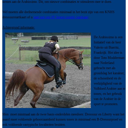
nemen aan de Arabissimo. Dit, om nieuwe combinaties te stimuleren mee te doen.
Wel moeten alle deelnemende combinaties minimaal in het bezit zijn van een KNHS
dressuurstartkaart of u
start met een AV hengst zonder startkaart
.
Achtergrond informatie:
De Arabissimo is een
Initiatief van de heer
Valerio uit Biarritz,
Frankrijk. Het idee is
door Toto Modderman
naar Nederland
gebracht met als
grondslag het karakter,
de schoonheid en de
veelzijdigheid van de
Volbloed Arabier aan te
tonen, en het gebruik
van de Arabier in de
sport te promoten.
Men moet minimaal aan de twee basis-onderdelen meedoen: Dressuur en Liberty want het
paard moet voldoende gehoorzaamheid kunnen tonen in minimaal een B-Dressurproef en
ook voldoende rastypische kwaliteiten bezitten.