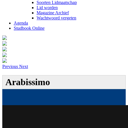
Soorten Lidmaatschap
Lid worden
Magazine Archief
Wachtwoord vergeten
Agenda
Studbook Online
Previous
Next
Arabissimo