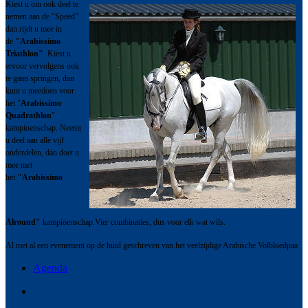
Kiest u om ook deel te
nemen aan de "Speed"
dan rijdt u mee in
de
"Arabissimo
Triathlon"
Kiest u
ervoor vervolgens ook
te gaan springen, dan
kunt u meedoen voor
het "
Arabissimo
Quadrathlon
"
kampioenschap. Neemt
u deel aan alle vijf
onderdelen, dan doet u
mee met
het
"Arabissimo
Alround"
kampioenschap.Vier combinaties, dus voor elk wat wils.
Al met al een evenement op de huid geschreven van het veelzijdige Arabische Volbloedpaa
Agenda