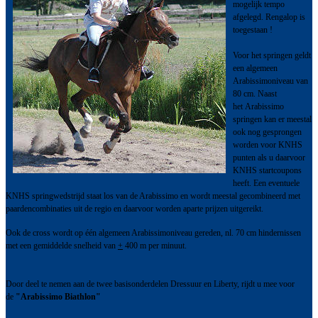
mogelijk tempo
afgelegd. Rengalop is
toegestaan !
Voor het springen geldt
een algemeen
Arabissimoniveau van
80 cm. Naast
het Arabissimo
springen kan er meestal
ook nog gesprongen
worden voor KNHS
punten als u daarvoor
KNHS startcoupons
heeft. Een eventuele
KNHS springwedstrijd staat los van de Arabissimo en wordt meestal gecombineerd met
paardencombinaties uit de regio en daarvoor worden aparte prijzen uitgereikt.
Ook de cross wordt op één algemeen Arabissimoniveau gereden, nl. 70 cm hindernissen
met een gemiddelde snelheid van
+
400 m per minuut.
Door deel te nemen aan de twee basisonderdelen Dressuur en Liberty, rijdt u mee voor
de
"Arabissimo Biathlon"