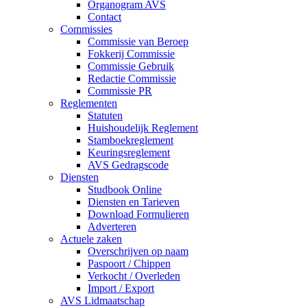
Organogram AVS
Contact
Commissies
Commissie van Beroep
Fokkerij Commissie
Commissie Gebruik
Redactie Commissie
Commissie PR
Reglementen
Statuten
Huishoudelijk Reglement
Stamboekreglement
Keuringsreglement
AVS Gedragscode
Diensten
Studbook Online
Diensten en Tarieven
Download Formulieren
Adverteren
Actuele zaken
Overschrijven op naam
Paspoort / Chippen
Verkocht / Overleden
Import / Export
AVS Lidmaatschap