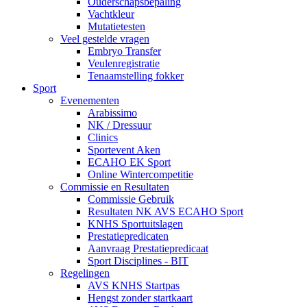
Ouderschapsbepaling
Vachtkleur
Mutatietesten
Veel gestelde vragen
Embryo Transfer
Veulenregistratie
Tenaamstelling fokker
Sport
Evenementen
Arabissimo
NK / Dressuur
Clinics
Sportevent Aken
ECAHO EK Sport
Online Wintercompetitie
Commissie en Resultaten
Commissie Gebruik
Resultaten NK AVS ECAHO Sport
KNHS Sportuitslagen
Prestatiepredicaten
Aanvraag Prestatiepredicaat
Sport Disciplines - BIT
Regelingen
AVS KNHS Startpas
Hengst zonder startkaart