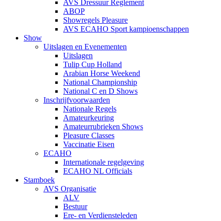
AVS Dressuur Reglement
ABOP
Showregels Pleasure
AVS ECAHO Sport kampioenschappen
Show
Uitslagen en Evenementen
Uitslagen
Tulip Cup Holland
Arabian Horse Weekend
National Championship
National C en D Shows
Inschrijfvoorwaarden
Nationale Regels
Amateurkeuring
Amateurrubrieken Shows
Pleasure Classes
Vaccinatie Eisen
ECAHO
Internationale regelgeving
ECAHO NL Officials
Stamboek
AVS Organisatie
ALV
Bestuur
Ere- en Verdiensteleden