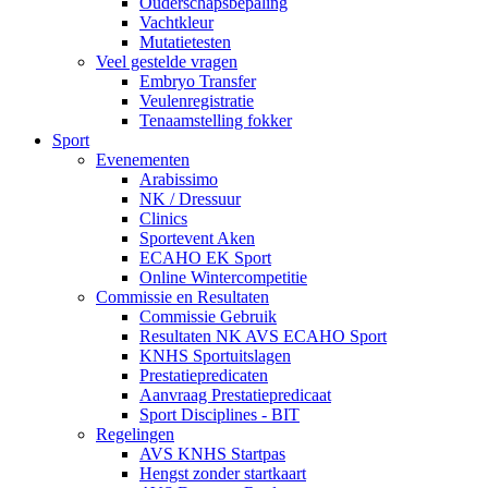
Ouderschapsbepaling
Vachtkleur
Mutatietesten
Veel gestelde vragen
Embryo Transfer
Veulenregistratie
Tenaamstelling fokker
Sport
Evenementen
Arabissimo
NK / Dressuur
Clinics
Sportevent Aken
ECAHO EK Sport
Online Wintercompetitie
Commissie en Resultaten
Commissie Gebruik
Resultaten NK AVS ECAHO Sport
KNHS Sportuitslagen
Prestatiepredicaten
Aanvraag Prestatiepredicaat
Sport Disciplines - BIT
Regelingen
AVS KNHS Startpas
Hengst zonder startkaart