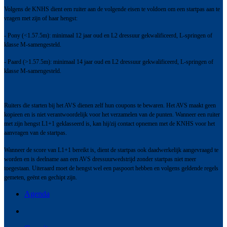
Volgens de KNHS dient een ruiter aan de volgende eisen te voldoen om een startpas aan te
vragen met zijn of haar hengst:
- Pony (<1.57.5m): minimaal 12 jaar oud en L2 dressuur gekwalificeerd, L-springen of
klasse M-samengesteld.
- Paard (>1.57.5m): minimaal 14 jaar oud en L2 dressuur gekwalificeerd, L-springen of
klasse M-samengesteld.
Ruiters die starten bij het AVS dienen zelf hun coupons te bewaren. Het AVS maakt geen
kopieen en is niet verantwoordelijk voor het verzamelen van de punten. Wanneer een ruiter
met zijn hengst L1+1 geklasseerd is, kan hij/zij contact opnemen met de KNHS voor het
aanvragen van de startpas.
Wanneer de score van L1+1 bereikt is, dient de startpas ook daadwerkelijk aangevraagd te
worden en is deelname aan een AVS dressuurwedstrijd zonder startpas niet meer
toegestaan. Uiteraard moet de hengst wel een paspoort hebben en volgens geldende regels
gemeten, geënt en gechipt zijn.
Agenda