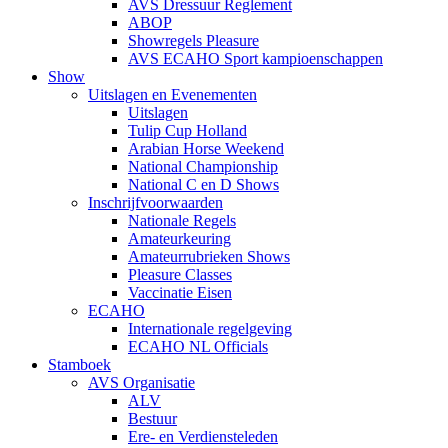
AVS Dressuur Reglement
ABOP
Showregels Pleasure
AVS ECAHO Sport kampioenschappen
Show
Uitslagen en Evenementen
Uitslagen
Tulip Cup Holland
Arabian Horse Weekend
National Championship
National C en D Shows
Inschrijfvoorwaarden
Nationale Regels
Amateurkeuring
Amateurrubrieken Shows
Pleasure Classes
Vaccinatie Eisen
ECAHO
Internationale regelgeving
ECAHO NL Officials
Stamboek
AVS Organisatie
ALV
Bestuur
Ere- en Verdiensteleden