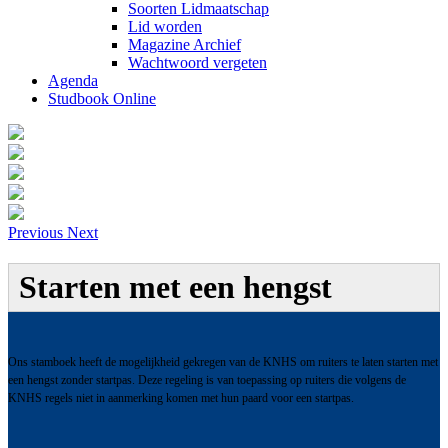
Soorten Lidmaatschap
Lid worden
Magazine Archief
Wachtwoord vergeten
Agenda
Studbook Online
Previous
Next
Starten met een hengst
Ons stamboek heeft de mogelijkheid gekregen van de KNHS om ruiters te laten starten met
een hengst zonder startpas. Deze regeling is van toepassing op ruiters die volgens de
KNHS regels niet in aanmerking komen met hun paard voor een startpas.