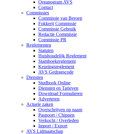
Organogram AVS
Contact
Commissies
Commissie van Beroep
Fokkerij Commissie
Commissie Gebruik
Redactie Commissie
Commissie PR
Reglementen
Statuten
Huishoudelijk Reglement
Stamboekreglement
Keuringsreglement
AVS Gedragscode
Diensten
Studbook Online
Diensten en Tarieven
Download Formulieren
Adverteren
Actuele zaken
Overschrijven op naam
Paspoort / Chippen
Verkocht / Overleden
Import / Export
AVS Lidmaatschap