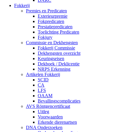
DARC
Fokkerij
Premies en Predicaten
Exterieurpremie
Fokpredicaten
Prestatiepredicaten
Toelichting Predicaten
Fokjury
Commissie en Dekhengsten
Fokkerij Commissie
Dekhengsten overzicht
Keuringseisen
Dekboek / Deklicentie
NRPS Erkenning
Artikelen Fokkerij
SCID
CA
LFS
OAAM
Bevallingscomplicaties
AVS Röntgencertificaat
Uitleg
Voorwaarden
Erkende dierenartsen
DNA Onderzoeken