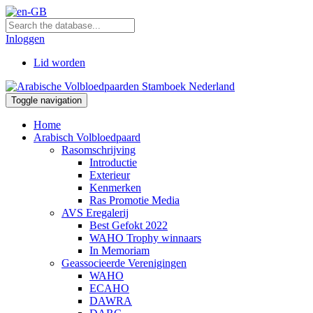
Inloggen
Lid worden
Toggle navigation
Home
Arabisch Volbloedpaard
Rasomschrijving
Introductie
Exterieur
Kenmerken
Ras Promotie Media
AVS Eregalerij
Best Gefokt 2022
WAHO Trophy winnaars
In Memoriam
Geassocieerde Verenigingen
WAHO
ECAHO
DAWRA