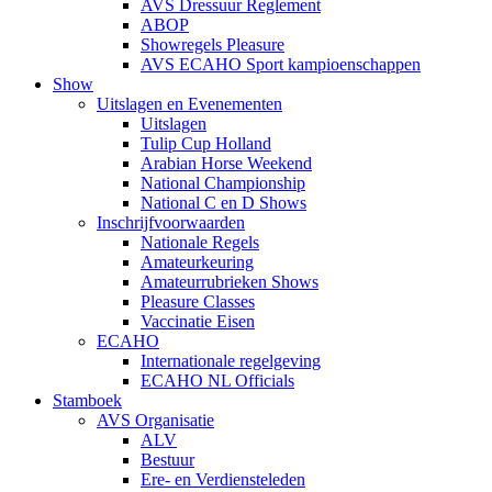
AVS Dressuur Reglement
ABOP
Showregels Pleasure
AVS ECAHO Sport kampioenschappen
Show
Uitslagen en Evenementen
Uitslagen
Tulip Cup Holland
Arabian Horse Weekend
National Championship
National C en D Shows
Inschrijfvoorwaarden
Nationale Regels
Amateurkeuring
Amateurrubrieken Shows
Pleasure Classes
Vaccinatie Eisen
ECAHO
Internationale regelgeving
ECAHO NL Officials
Stamboek
AVS Organisatie
ALV
Bestuur
Ere- en Verdiensteleden