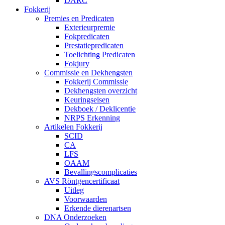
DARC
Fokkerij
Premies en Predicaten
Exterieurpremie
Fokpredicaten
Prestatiepredicaten
Toelichting Predicaten
Fokjury
Commissie en Dekhengsten
Fokkerij Commissie
Dekhengsten overzicht
Keuringseisen
Dekboek / Deklicentie
NRPS Erkenning
Artikelen Fokkerij
SCID
CA
LFS
OAAM
Bevallingscomplicaties
AVS Röntgencertificaat
Uitleg
Voorwaarden
Erkende dierenartsen
DNA Onderzoeken