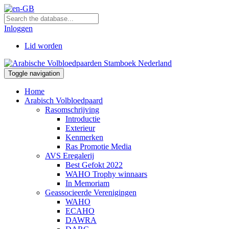
Inloggen
Lid worden
Toggle navigation
Home
Arabisch Volbloedpaard
Rasomschrijving
Introductie
Exterieur
Kenmerken
Ras Promotie Media
AVS Eregalerij
Best Gefokt 2022
WAHO Trophy winnaars
In Memoriam
Geassocieerde Verenigingen
WAHO
ECAHO
DAWRA