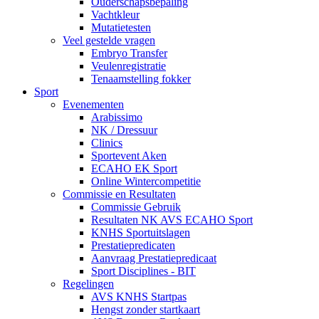
Ouderschapsbepaling
Vachtkleur
Mutatietesten
Veel gestelde vragen
Embryo Transfer
Veulenregistratie
Tenaamstelling fokker
Sport
Evenementen
Arabissimo
NK / Dressuur
Clinics
Sportevent Aken
ECAHO EK Sport
Online Wintercompetitie
Commissie en Resultaten
Commissie Gebruik
Resultaten NK AVS ECAHO Sport
KNHS Sportuitslagen
Prestatiepredicaten
Aanvraag Prestatiepredicaat
Sport Disciplines - BIT
Regelingen
AVS KNHS Startpas
Hengst zonder startkaart