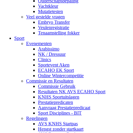
Ouderschapsbepaling
Vachtkleur
Mutatietesten
Veel gestelde vragen
Embryo Transfer
Veulenregistratie
Tenaamstelling fokker
Sport
Evenementen
Arabissimo
NK / Dressuur
Clinics
Sportevent Aken
ECAHO EK Sport
Online Wintercompetitie
Commissie en Resultaten
Commissie Gebruik
Resultaten NK AVS ECAHO Sport
KNHS Sportuitslagen
Prestatiepredicaten
Aanvraag Prestatiepredicaat
Sport Disciplines - BIT
Regelingen
AVS KNHS Startpas
Hengst zonder startkaart