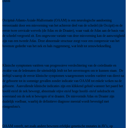
Davis
Occipital-Atlanto-Axiale-Malformatie (OAAM) is een neurologische aandoening
veroorzaakt door een misvorming van het achterste deel van de schedel (de Occipit) en de
eerste twee cervicale wervels (de Atlas en de Draaier), waar vaak de Atlas aan de basis van
de schedel vergroeid zit. Een ongewone variatie van deze misvorming kan de aanwezigheid
zijn van een tweede Atlas. Deze abnormale structuur zorgt voor een compressie van het
bovenste gedeelte van het nek en hals ruggenmerg, wat leidt tot zenuwbeknelling.
Klinische symptomen variëren van progressieve verslechtering van de coördinatie en
zwakte van de ledematen die uiteindelijk leidt tot het onvermogen om te kunnen staan. De
leeftijd waarop de eerste klinische symptomen waargenomen worden variëert van direct na
de geboorte tot in sommige gevallen zonder indicatie van OAAM tot enkele weken na de
geboorte. Aanvullende klinische indicaties zijn een klikkend geluid wanneer het paard het
hoofd en/of de nek beweegt, abnormale stijve en/of hoge hoofd- en/of nekdracht en
weerstand om de nek te bewegen of te draaien. De misvormde Atlas en Draaier zijn
duidelijk voelbaar, waarbij de definitieve diagnose meestal wordt bevestigd met
röntgenfoto's.
OAAM vererft, net zoals andere bewezen erfelijke genetische mutaties in AV's, op