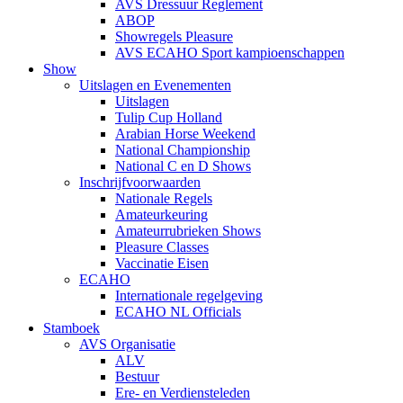
AVS Dressuur Reglement
ABOP
Showregels Pleasure
AVS ECAHO Sport kampioenschappen
Show
Uitslagen en Evenementen
Uitslagen
Tulip Cup Holland
Arabian Horse Weekend
National Championship
National C en D Shows
Inschrijfvoorwaarden
Nationale Regels
Amateurkeuring
Amateurrubrieken Shows
Pleasure Classes
Vaccinatie Eisen
ECAHO
Internationale regelgeving
ECAHO NL Officials
Stamboek
AVS Organisatie
ALV
Bestuur
Ere- en Verdiensteleden