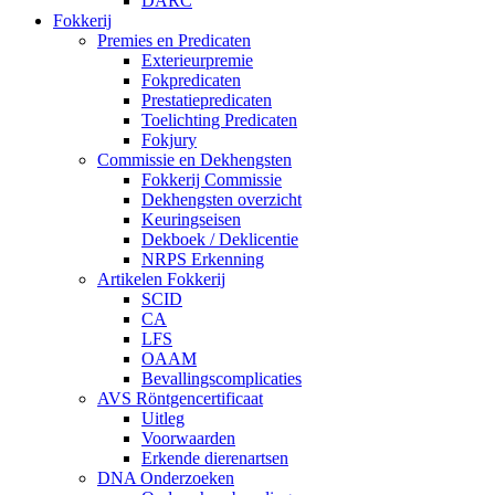
DARC
Fokkerij
Premies en Predicaten
Exterieurpremie
Fokpredicaten
Prestatiepredicaten
Toelichting Predicaten
Fokjury
Commissie en Dekhengsten
Fokkerij Commissie
Dekhengsten overzicht
Keuringseisen
Dekboek / Deklicentie
NRPS Erkenning
Artikelen Fokkerij
SCID
CA
LFS
OAAM
Bevallingscomplicaties
AVS Röntgencertificaat
Uitleg
Voorwaarden
Erkende dierenartsen
DNA Onderzoeken