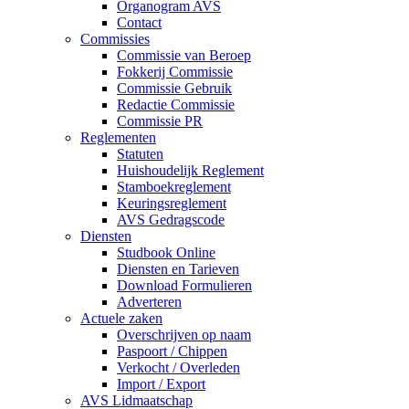
Organogram AVS
Contact
Commissies
Commissie van Beroep
Fokkerij Commissie
Commissie Gebruik
Redactie Commissie
Commissie PR
Reglementen
Statuten
Huishoudelijk Reglement
Stamboekreglement
Keuringsreglement
AVS Gedragscode
Diensten
Studbook Online
Diensten en Tarieven
Download Formulieren
Adverteren
Actuele zaken
Overschrijven op naam
Paspoort / Chippen
Verkocht / Overleden
Import / Export
AVS Lidmaatschap