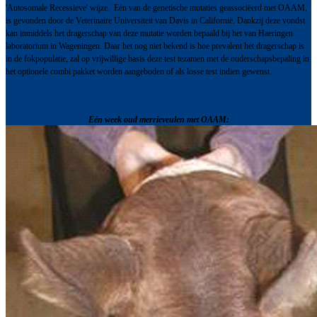
'Autosomale Recessieve' wijze. Eén van de genetische mutaties geassociëerd met OAAM,
is gevonden door de Veterinaire Universiteit van Davis in Californië. Dankzij deze vondst
kan inmiddels het dragerschap van deze mutatie worden bepaald bij het van Haeringen
laboratorium in Wageningen. Daar het nog niet bekend is hoe prevalent het dragerschap is
in de fokpopulatie, zal op vrijwillige basis deze test tezamen met de ouderschapsbepaling in
het optionele combi pakket worden aangeboden of als losse test indien gewenst.
Eén week oud merrieveulen met OAAM: