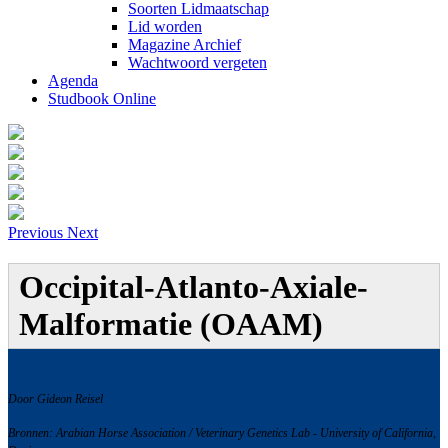
Soorten Lidmaatschap
Lid worden
Magazine Archief
Wachtwoord vergeten
Agenda
Studbook Online
Previous
Next
Occipital-Atlanto-Axiale-
Malformatie (OAAM)
Door Gideon Reisel
Bronnen: Arabian Horse Association / Veterinary Genetics Lab - University of California,