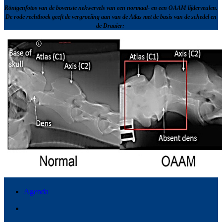
Röntgenfotos van de bovenste nekwervels van een normaal- en een OAAM lijderveulen.
De rode rechthoek geeft de vergroeiing aan van de Atlas met de basis van de schedel en
de Draaier:
Agenda