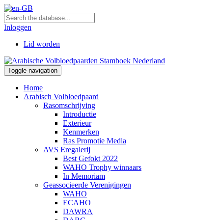
Inloggen
Lid worden
Toggle navigation
Home
Arabisch Volbloedpaard
Rasomschrijving
Introductie
Exterieur
Kenmerken
Ras Promotie Media
AVS Eregalerij
Best Gefokt 2022
WAHO Trophy winnaars
In Memoriam
Geassocieerde Verenigingen
WAHO
ECAHO
DAWRA